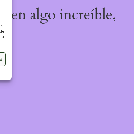
o en algo increíble,
tra
 de
 la
ad