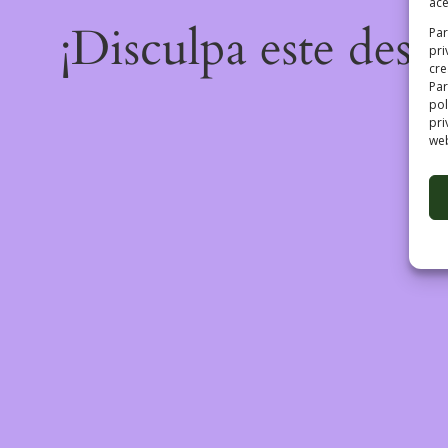
ace
¡Disculpa este desa
Par
pri
cre
Par
pol
pri
web