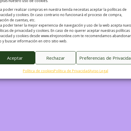
ptas nuestro uso de cookies.
stre! Estamos trabajand
a poder realizar compras en nuestra tienda necesitas aceptar la políticas de
vacidad y cookies. En caso contrario no funcionará el proceso de compra,
ación de cuentas, etc.
¡vuelve pronto!
a poder tener la mejor experiencia de navegación y uso de la web acepta nues
íticas de privacidad y cookies. En caso de no querer aceptar nuestras políticas
vacidad y cookies desde www.elrejononline.com te recomendamos abandonar
 y buscar información en otro sitio web.
Aceptar
Rechazar
Preferencias de Privacid
Política de cookies
Política de Privacidad
Aviso Legal